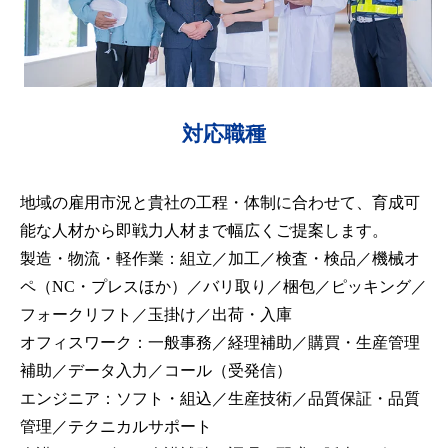
対応職種
地域の雇用市況と貴社の工程・体制に合わせて、育成可
能な人材から即戦力人材まで幅広くご提案します。
製造・物流・軽作業：組立／加工／検査・検品／機械オ
ペ（NC・プレスほか）／バリ取り／梱包／ピッキング／
フォークリフト／玉掛け／出荷・入庫
オフィスワーク：一般事務／経理補助／購買・生産管理
補助／データ入力／コール（受発信）
エンジニア：ソフト・組込／生産技術／品質保証・品質
管理／テクニカルサポート